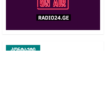
კონტაქტი
რეკლამა საიტზე
კონტაქტი
ჩვენ შესახებ