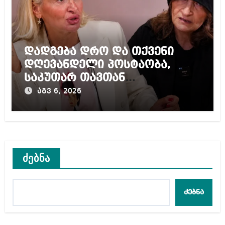
დადგება დრო და თქვენი
დღევანდელი პოსტაობა,
საკუთარ თავთან
შეგარცხვენთ – ეკა კუპატაძე
აგვ 6, 2026
ნანუკა ჟორჟოლიანს
ძებნა
ძებნა