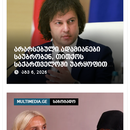
არარსებული ადამიანები
საუბრობენ, თითქოს
საქართველოში უარყოფითი
გარემოა შექმნილი რუსი
აგვ 6, 2026
ტურისტებისთვის, ჩვენი კარი
არის ღია ნებისმიერი
ტურისტისთვის
MULTIMEDIA.GE
საზოგადო