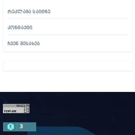
კონტაქტი
რეკლამა საიტზე
კონტაქტი