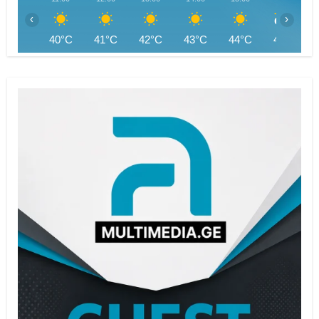
‹
›
40°C
41°C
42°C
43°C
44°C
44°C