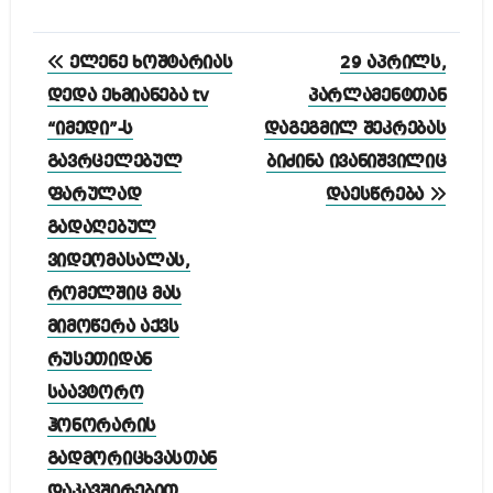
პოსტის
ელენე ხოშტარიას
29 აპრილს,
ნავიგაცია
დედა ეხმიანება tv
პარლამენტთან
“იმედი”-ს
დაგეგმილ შეკრებას
გავრცელებულ
ბიძინა ივანიშვილიც
ფარულად
დაესწრება
გადაღებულ
ვიდეომასალას,
რომელშიც მას
მიმოწერა აქვს
რუსეთიდან
საავტორო
ჰონორარის
გადმორიცხვასთან
დაკავშირებით