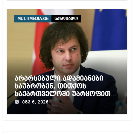
MULTIMEDIA.GE
საზოგადო
არარსებული ადამიანები
საუბრობენ, თითქოს
საქართველოში უარყოფითი
გარემოა შექმნილი რუსი
აგვ 6, 2026
ტურისტებისთვის, ჩვენი კარი
არის ღია ნებისმიერი
ტურისტისთვის