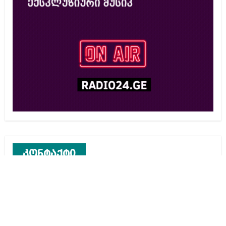
კონტაქტი
რეკლამა საიტზე
კონტაქტი