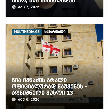
მიერ, მის წინააღმდეგ
დაწყებულ გამოძიებას
აგვ 7, 2026
MULTIMEDIA.GE
სამართალი
ნია იმნაძეს ბრალი
ოფიციალურად წაუყენეს –
აღნიშნული მუხლი 13
წლამდე პატიმრობას
აგვ 6, 2026
ითვალისწინებს