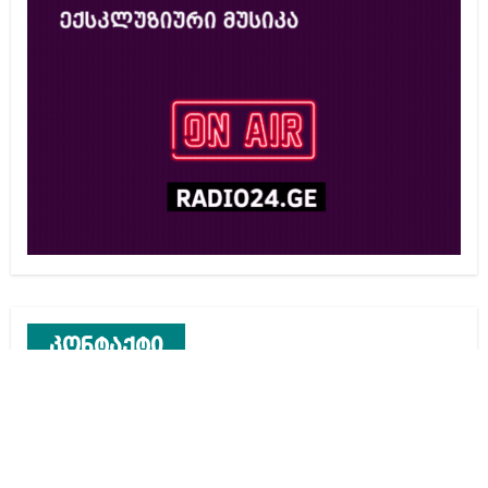
კონტაქტი
რეკლამა საიტზე
კონტაქტი