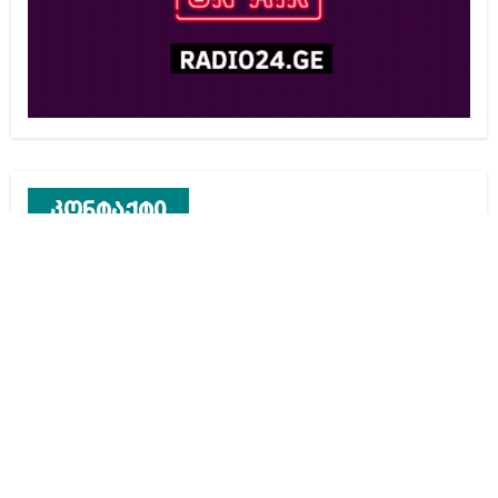
კონტაქტი
რეკლამა საიტზე
კონტაქტი
ჩვენ შესახებ