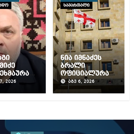
ადო
სამართალი
რგი
ნია იმნაძეს
მიძე
ბრალი
ეხმაურა
ოფიციალურად
კურატურის
წაუყენეს –
7, 2026
აგვ 6, 2026
, მის
აღნიშნული
აღმდეგ
მუხლი 13
ყებულ
წლამდე
ძიებას
პატიმრობას
ითვალისწინებს