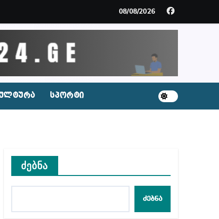
მდე პატიმრობას ითვალისწინებს
08/08/2026
გარემოა შექმნილი რუსი ტურისტებისთვის, ჩვენი კ
ცხვენთ – ეკა კუპატაძე ნანუკა ჟორჟოლიანს
 სამარტოო საკანში მოთავსება, საერთაშორისო ნორმე
ულტურა
სპორტი
ს ნაცვლად ცხენის ხორცი შეჰქონდათ
ლ შეტევაზე ჩვენი ეროვნული იდენტობის წინააღმდე
ს ცენტრის რეკომენდაციები
ძებნა
ძებნა
აშვილი