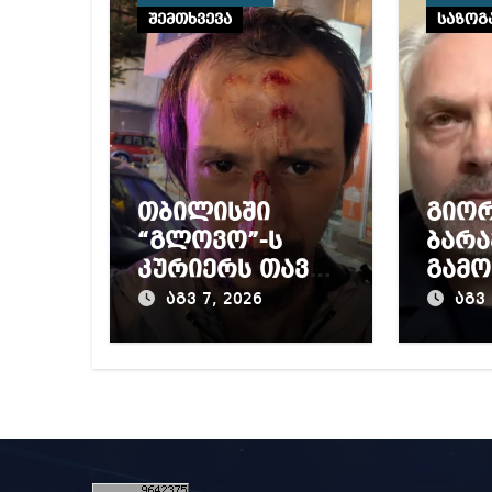
შემთხვევა
საზოგ
თბილისში
გიო
“გლოვო”-ს
ბარა
კურიერს თავს
გამო
დაესხნენ
პრო
აგვ 7, 2026
აგვ 
მიერ
წინა
დაწ
გამო