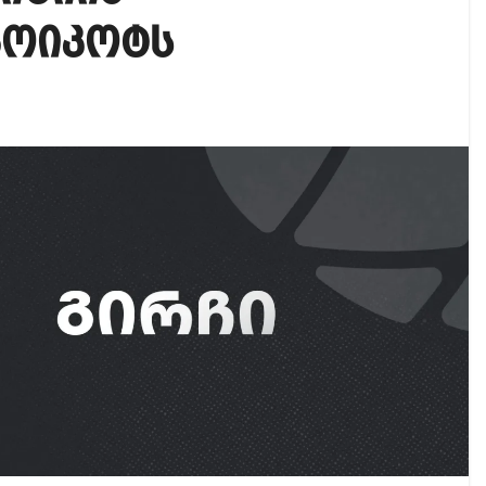
აუჩის გარშემო — COVID-19-ის წარმოშობის გამოძიე
ბოიკოტს
ი ოპოზიციური ტელევიზიებით უკმაყოფილოა
ს კურიერს თავს დაესხნენ