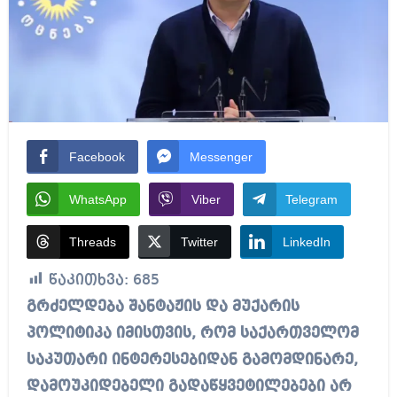
Facebook
Messenger
WhatsApp
Viber
Telegram
Threads
Twitter
LinkedIn
წაკითხვა:
685
გრძელდება შანტაჟის და მუქარის
პოლიტიკა იმისთვის, რომ საქართველომ
საკუთარი ინტერესებიდან გამომდინარე,
დამოუკიდებელი გადაწყვეტილებები არ