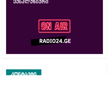
კონტაქტი
რეკლამა საიტზე
კონტაქტი