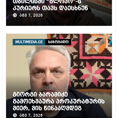
თბილისში “გლოვო”-ს
კურიერს თავს დაესხნენ
აგვ 7, 2026
MULTIMEDIA.GE
საზოგადო
გიორგი ბარამიძე
გამოეხმაურა პროკურატურის
მიერ, მის წინააღმდეგ
დაწყებულ გამოძიებას
აგვ 7, 2026