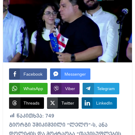
Facebook
Messenger
WhatsApp
Viber
Telegram
Threads
Twitter
LinkedIn
წაკითხვა:
749
გიორგი უშიკიშვილი “ლელო”-ს, ანა
დოლიძის და მოძრაობა “თავისუფლების