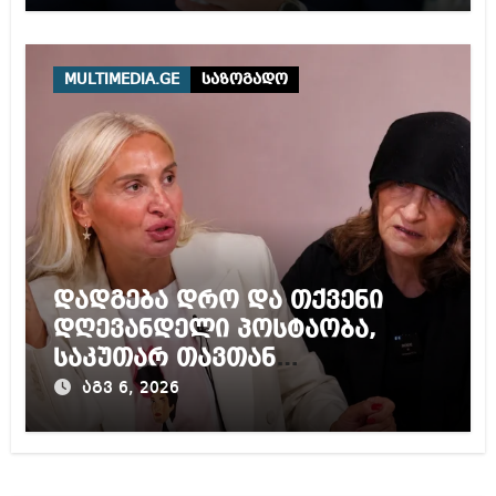
არის ღია ნებისმიერი
ტურისტისთვის
MULTIMEDIA.GE
საზოგადო
დადგება დრო და თქვენი
დღევანდელი პოსტაობა,
საკუთარ თავთან
შეგარცხვენთ – ეკა კუპატაძე
აგვ 6, 2026
ნანუკა ჟორჟოლიანს