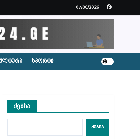
ცხვენთ – ეკა კუპატაძე ნანუკა ჟორჟოლიანს
07/08/2026
 სამარტოო საკანში მოთავსება, საერთაშორისო ნორმე
ს ნაცვლად ცხენის ხორცი შეჰქონდათ
ლ შეტევაზე ჩვენი ეროვნული იდენტობის წინააღმდე
ულტურა
სპორტი
ს ცენტრის რეკომენდაციები
ძებნა
აშვილი
ბიდან შესაძლო სისხლის სამართლის საქმემდე
ძებნა