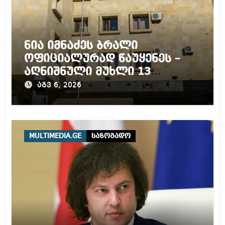
ნია იმნაძეს ბრალი
ოფიციალურად წაუყენეს –
აღნიშნული მუხლი 13
წლამდე პატიმრობას
აგვ 6, 2026
ითვალისწინებს
MULTIMEDIA.GE
საზოგადო