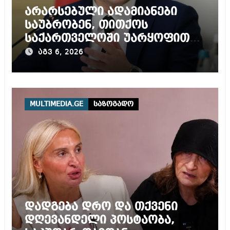
არარსებული ადამიანები
საუბრობენ, თითქოს
საქართველოში უარყოფითი
გარემოა შექმნილი რუსი
აგვ 6, 2026
ტურისტებისთვის, ჩვენი კარი
არის ღია ნებისმიერი
ტურისტისთვის
MULTIMEDIA.GE
საზოგადო
დადგება დრო და თქვენი
დღევანდელი პოსტაობა,