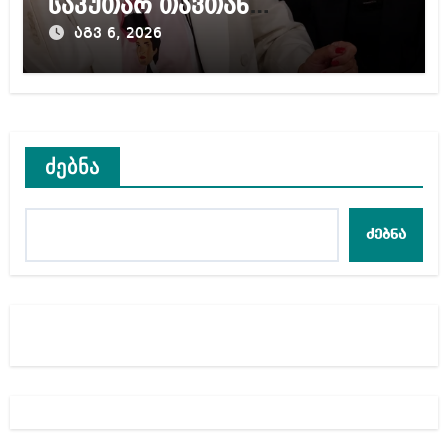
საკუთარ თავთან
შეგარცხვენთ – ეკა კუპატაძე
აგვ 6, 2026
ნანუკა ჟორჟოლიანს
ძებნა
ძებნა