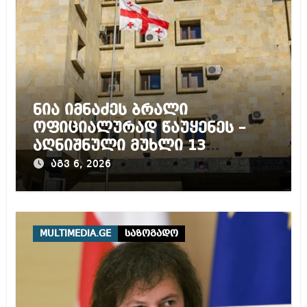
ნია იმნაძეს ბრალი
ოფიციალურად წაუყენეს –
აღნიშნული მუხლი 13
წლამდე პატიმრობას
აგვ 6, 2026
ითვალისწინებს
MULTIMEDIA.GE
საზოგადო