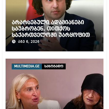
არარსებული ადამიანები
საუბრობენ, თითქოს
საქართველოში უარყოფითი
გარემოა შექმნილი რუსი
აგვ 6, 2026
ტურისტებისთვის, ჩვენი კარი
არის ღია ნებისმიერი
ტურისტისთვის
MULTIMEDIA.GE
საზოგადო