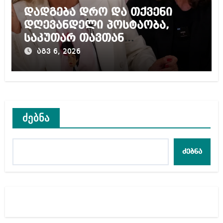
დადგება დრო და თქვენი
დღევანდელი პოსტაობა,
საკუთარ თავთან
შეგარცხვენთ – ეკა კუპატაძე
აგვ 6, 2026
ნანუკა ჟორჟოლიანს
ძებნა
ძებნა