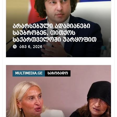
არარსებული ადამიანები
საუბრობენ, თითქოს
საქართველოში უარყოფითი
გარემოა შექმნილი რუსი
აგვ 6, 2026
ტურისტებისთვის, ჩვენი კარი
არის ღია ნებისმიერი
ტურისტისთვის
MULTIMEDIA.GE
საზოგადო