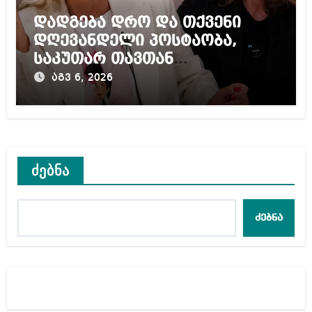
დადგება დრო და თქვენი
დღევანდელი პოსტაობა,
საკუთარ თავთან
შეგარცხვენთ – ეკა კუპატაძე
აგვ 6, 2026
ნანუკა ჟორჟოლიანს
ძებნა
ძებნა