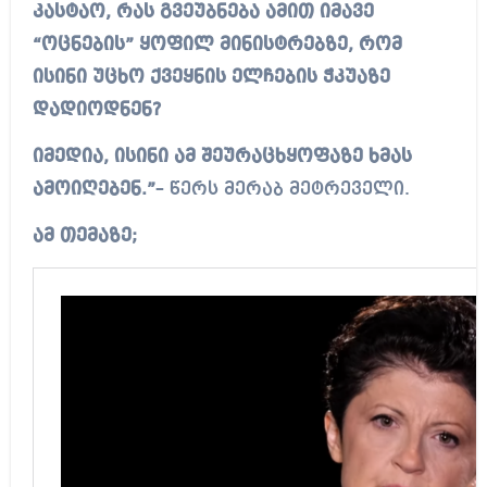
კასტაო, რას გვეუბნება ამით იმავე
“ოცნების” ყოფილ მინისტრებზე, რომ
ისინი უცხო ქვეყნის ელჩების ჭკუაზე
დადიოდნენ?
იმედია, ისინი ამ შეურაცხყოფაზე ხმას
ამოიღებენ.”
– წერს მერაბ მეტრეველი.
ამ თემაზე;