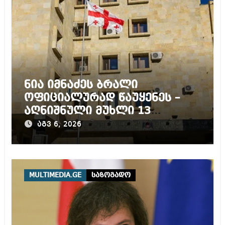
ნია იმნაძეს ბრალი
ოფიციალურად წაუყენეს –
აღნიშნული მუხლი 13
წლამდე პატიმრობას
აგვ 6, 2026
ითვალისწინებს
MULTIMEDIA.GE
საზოგადო