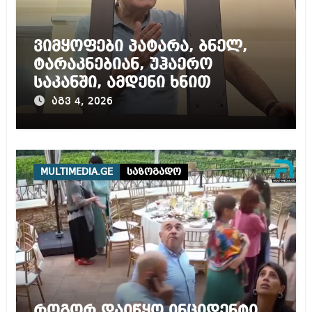
ვიმყოფები პატარა, ბნელ,
ტარაკნებიან, უჰაერო
საკანში, ამდენი ხნით
სამარტოო საკანში
აგვ 4, 2026
მოთავსება, საერთაშორისო
ნორმებით, უტოლდება
წამებას და არაადამიანურ
მოპყრობას – სააკაშვილი
MULTIMEDIA.GE
საზოგადო
როგორ დაიწყო ინციდენტი