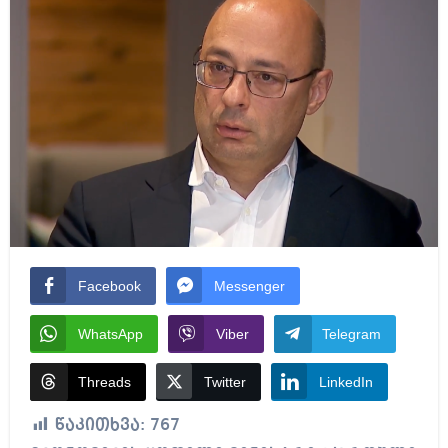
Facebook
Messenger
WhatsApp
Viber
Telegram
Threads
Twitter
LinkedIn
წაკითხვა:
767