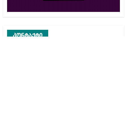
კონტაქტი
რეკლამა საიტზე
კონტაქტი
ჩვენ შესახებ