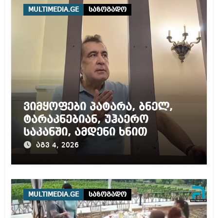
MULTIMEDIA.GE
საზოგადო
ვიმყოფები პატარა, ბნელ,
ტარაკნებიან, უჰაერო
საკანში, ამდენი ხნით
სამარტოო საკანში
აგვ 4, 2026
მოთავსება, საერთაშორისო
ნორმებით, უტოლდება
წამებას და არაადამიანურ
მოპყრობას – სააკაშვილი
MULTIMEDIA.GE
საზოგადო