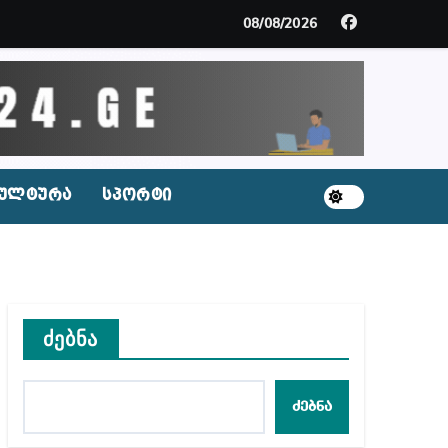
მდე პატიმრობას ითვალისწინებს
08/08/2026
გარემოა შექმნილი რუსი ტურისტებისთვის, ჩვენი კ
ცხვენთ – ეკა კუპატაძე ნანუკა ჟორჟოლიანს
 სამარტოო საკანში მოთავსება, საერთაშორისო ნორმე
ულტურა
სპორტი
ს ნაცვლად ცხენის ხორცი შეჰქონდათ
ლ შეტევაზე ჩვენი ეროვნული იდენტობის წინააღმდე
ს ცენტრის რეკომენდაციები
ძებნა
ძებნა
აშვილი