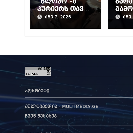
“გლოვო”-ს
ბარა
კურიერს თავს
გამო
დაესხნენ
პრო
აგვ 7, 2026
აგვ 
მიერ
წინა
დაწ
გამო
კონტაქტი
მულტიმედია - MULTIMEDIA.GE
ჩვენ შესახებ