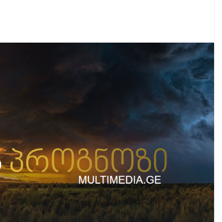
აუჩის გარშემო — COVID-19-ის წარმოშობის გამოძიე
ი ოპოზიციური ტელევიზიებით უკმაყოფილოა
ს კურიერს თავს დაესხნენ