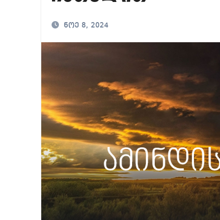
რა ხდება ენტონი ფ
ნოე 8, 2024
მიხეილ სააკაშვილ
თბილისში “გლოვო”-