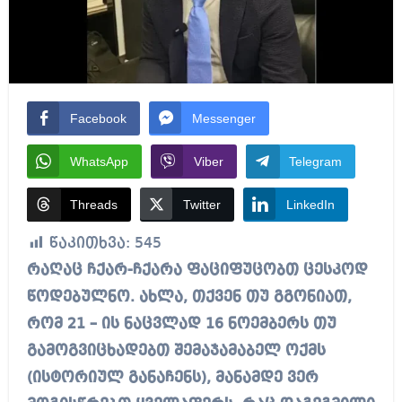
Facebook
Messenger
WhatsApp
Viber
Telegram
Threads
Twitter
LinkedIn
წაკითხვა:
545
რაღაც ჩქარ-ჩქარა ფაციფუცობთ ცესკოდ
წოდებულნო. ახლა, თქვენ თუ გგონიათ,
რომ 21 – ის ნაცვლად 16 ნოემბერს თუ
გამოგვიცხადებთ შემაჯამაბელ ოქმს
(ისტორიულ განაჩენს), მანამდე ვერ