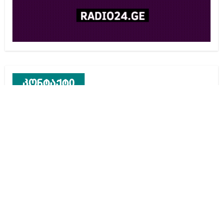
კონტაქტი
რეკლამა საიტზე
კონტაქტი
ჩვენ შესახებ