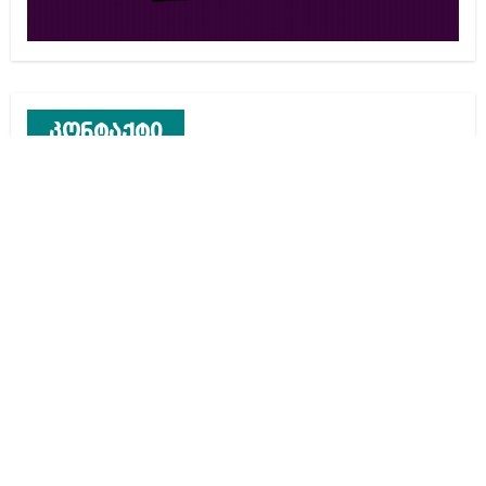
კონტაქტი
რეკლამა საიტზე
კონტაქტი
ჩვენ შესახებ