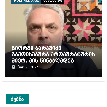
MULTIMEDIA.GE
საზოგადო
გიორგი ბარამიძე
გამოეხმაურა პროკურატურის
მიერ, მის წინააღმდეგ
დაწყებულ გამოძიებას
აგვ 7, 2026
ძებნა