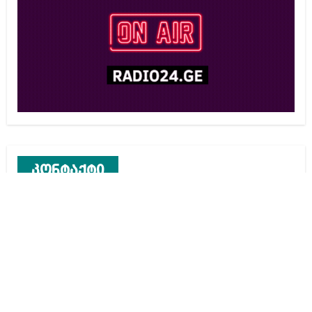
კონტაქტი
რეკლამა საიტზე
კონტაქტი
ჩვენ შესახებ