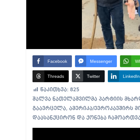
Facebook
Messenger
W
Threads
Twitter
LinkedIn
წაკითხვა:
825
შალვა ნათელაშვილმა პარტიის მხარდამჭერებთან ერთად სპეციალური მიმართვა
გაავრცელა, ამერიკა/ევროკავშირს მ
დაასანქცირონ და ქონება ჩამოართვა