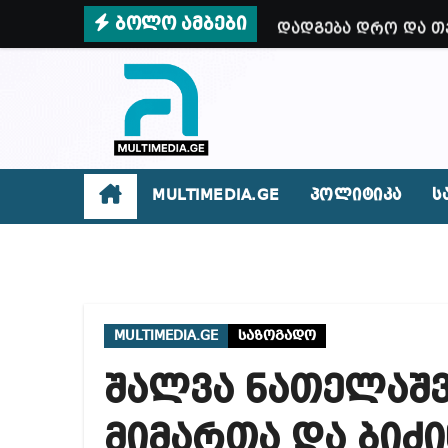
Skip
ბოლო ამბები
დადგება დრო და თქ
to
ვიმყოფები პატარა,
content
როგორ დაიწყო ინც
სუს-მა დააკავა 2 
ირაკლი კობახიძე –
MULTIMEDIA.GE
პოლიტიკა
ს
როგორ მოვიქცეთ ზ
ოპოზიცია მთლიანა
როგორ გავარჩიოთ 
MULTIMEDIA.GE
საზოგადო
რატომ წვალობენ? პ
შალვა ნათელაშვ
რა ხდება ენტონი ფ
მიხეილ სააკაშვილ
მიმართა და ბიძი