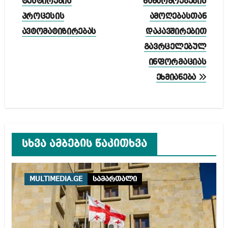
ტესტირების
ნაწარმოებების
პროცესის
ამოღებასთან
ავტომატიზირებას
დაკავშირებით
გავრცელებულ
ინფორმაციას
ეხმიანება
სხვა ამბების წაკითხვა
MULTIMEDIA.GE
სამართალი