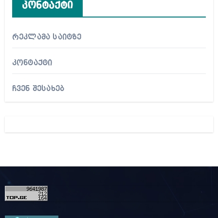
კონტაქტი
რეკლამა საიტზე
კონტაქტი
ჩვენ შესახებ