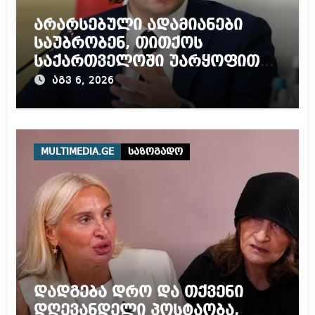
არარსებული ადამიანები
საუბრობენ, თითქოს
საქართველოში უარყოფითი
გარემოა შექმნილი რუსი
აგვ 6, 2026
ტურისტებისთვის, ჩვენი კარი
არის ღია ნებისმიერი
ტურისტისთვის
MULTIMEDIA.GE
საზოგადო
დადგება დრო და თქვენი
დღევანდელი პოსტაობა,