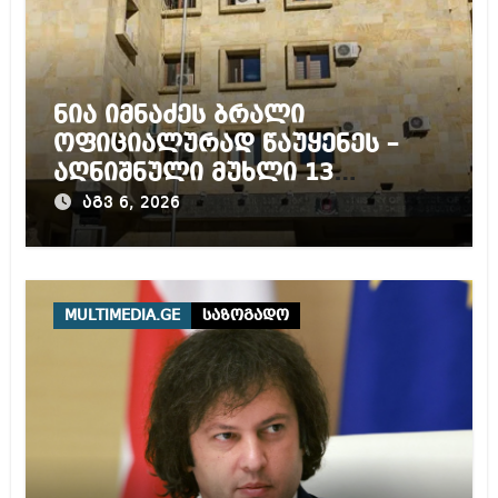
ნია იმნაძეს ბრალი
ოფიციალურად წაუყენეს –
აღნიშნული მუხლი 13
წლამდე პატიმრობას
აგვ 6, 2026
ითვალისწინებს
MULTIMEDIA.GE
საზოგადო