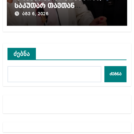
საკუთარ თავთან
შეგარცხვენთ – ეკა კუპატაძე
აგვ 6, 2026
ნანუკა ჟორჟოლიანს
ძებნა
ძებნა