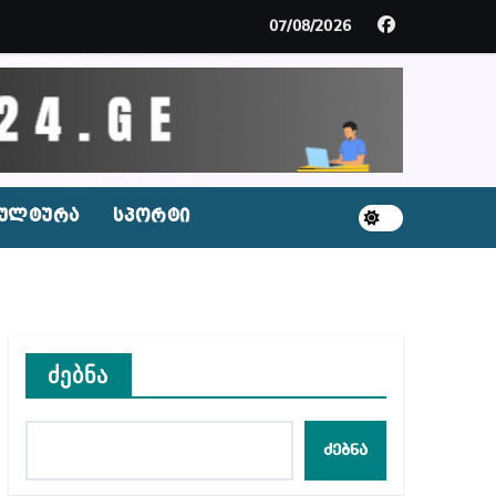
ცხვენთ – ეკა კუპატაძე ნანუკა ჟორჟოლიანს
07/08/2026
 სამარტოო საკანში მოთავსება, საერთაშორისო ნორმე
ს ნაცვლად ცხენის ხორცი შეჰქონდათ
ლ შეტევაზე ჩვენი ეროვნული იდენტობის წინააღმდე
ულტურა
სპორტი
ს ცენტრის რეკომენდაციები
ძებნა
აშვილი
ბიდან შესაძლო სისხლის სამართლის საქმემდე
ძებნა