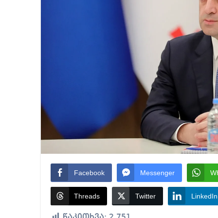
Facebook
Messenger
W
Threads
Twitter
LinkedIn
წაკითხვა:
2,751