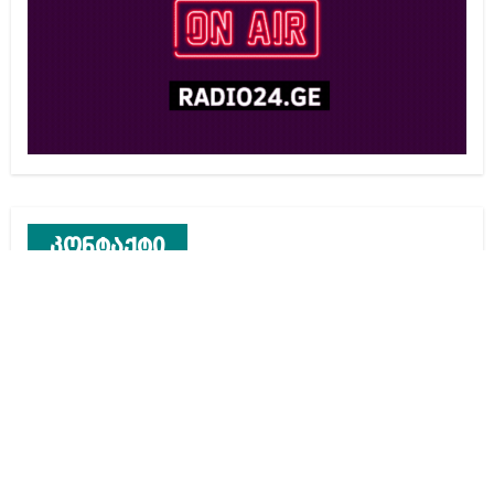
კონტაქტი
რეკლამა საიტზე
კონტაქტი
ჩვენ შესახებ