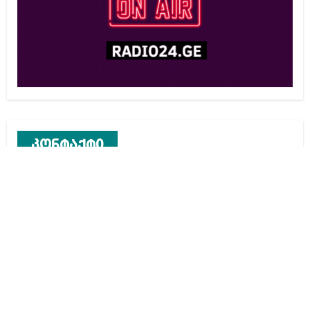
კონტაქტი
რეკლამა საიტზე
კონტაქტი
ჩვენ შესახებ