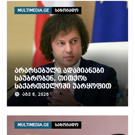
MULTIMEDIA.GE
საზოგადო
არარსებული ადამიანები
საუბრობენ, თითქოს
საქართველოში უარყოფითი
გარემოა შექმნილი რუსი
აგვ 6, 2026
ტურისტებისთვის, ჩვენი კარი
არის ღია ნებისმიერი
ტურისტისთვის
MULTIMEDIA.GE
საზოგადო