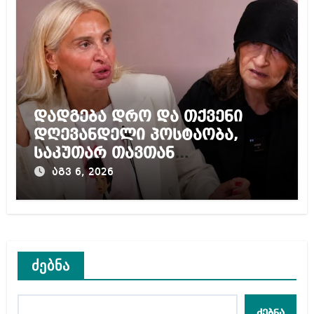
დადგება დრო და თქვენი
დღევანდელი პოსტაობა,
საკუთარ თავთან
შეგარცხვენთ – ეკა კუპატაძე
აგვ 6, 2026
ნანუკა ჟორჟოლიანს
ძებნა
ძებნა