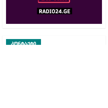
კონტაქტი
რეკლამა საიტზე
კონტაქტი
ჩვენ შესახებ