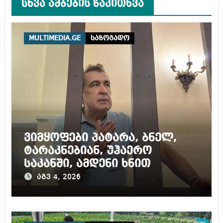
სხვა ამბების წაკითხვა
MULTIMEDIA.GE
საზოგადო
ვიმყოფები პატარა, ბნელ,
ტარაკნებიან, უჰაერო
საკანში, ამდენი ხნით
სამარტოო საკანში
აგვ 4, 2026
მოთავსება, საერთაშორისო
ნორმებით, უტოლდება
წამებას და არაადამიანურ