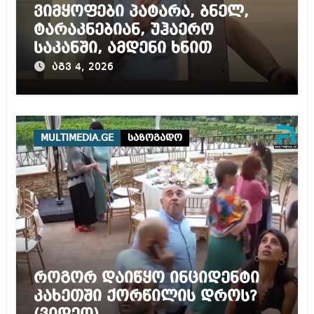
ვიმყოფები პატარა, ბნელ,
ტარაკნებიან, უჰაერო
საკანში, ამდენი ხნით
სამარტოო საკანში
აგვ 4, 2026
მოთავსება, საერთაშორისო
ნორმებით, უტოლდება
წამებას და არაადამიანურ
მოპყრობას – სააკაშვილი
MULTIMEDIA.GE
საზოგადო
როგორ დაიწყო ინციდენტი
კახეთში ქორწილის დროს?