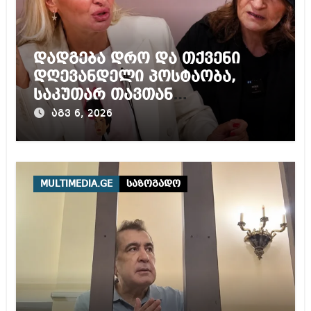
დადგება დრო და თქვენი
დღევანდელი პოსტაობა,
საკუთარ თავთან
შეგარცხვენთ – ეკა კუპატაძე
აგვ 6, 2026
ნანუკა ჟორჟოლიანს
MULTIMEDIA.GE
საზოგადო