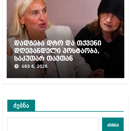
დადგება დრო და თქვენი
დღევანდელი პოსტაობა,
საკუთარ თავთან
შეგარცხვენთ – ეკა კუპატაძე
აგვ 6, 2026
ნანუკა ჟორჟოლიანს
ძებნა
ძებნა