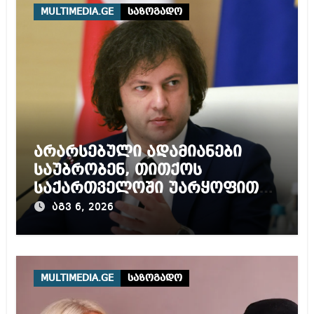
MULTIMEDIA.GE
საზოგადო
არარსებული ადამიანები
საუბრობენ, თითქოს
საქართველოში უარყოფითი
გარემოა შექმნილი რუსი
აგვ 6, 2026
ტურისტებისთვის, ჩვენი კარი
არის ღია ნებისმიერი
ტურისტისთვის
MULTIMEDIA.GE
საზოგადო