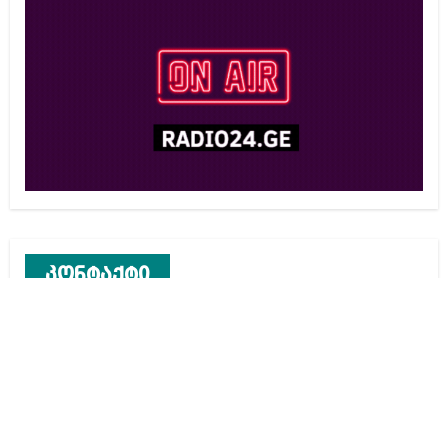
კონტაქტი
რეკლამა საიტზე
კონტაქტი
ჩვენ შესახებ