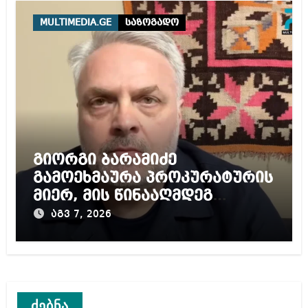
MULTIMEDIA.GE
საზოგადო
გიორგი ბარამიძე
გამოეხმაურა პროკურატურის
მიერ, მის წინააღმდეგ
დაწყებულ გამოძიებას
აგვ 7, 2026
ძებნა