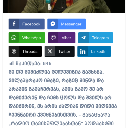
Facebook
Messenger
WhatsApp
Viber
Telegram
Threads
Twitter
LinkedIn
წაკითხვა:
846
მე თუ შემიძლია ტელევიზია გავხსნა,
ვილაპარაკო იმაზე, რაზეც მინდა და
არავინ გამაჩერებს, ამის გამო მე არ
დამიჭერენ და ჩემს ცოლს და შვილს არ
დაიჭერენ, ეს არის ძალიან დიდი მიღწევა
ჩვენნაირი ქვეყნებისთვის,
– განაცხადა
„რადიო თავისუფლებასთან“ პოდკასტში