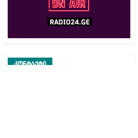
კონტაქტი
რეკლამა საიტზე
კონტაქტი
ჩვენ შესახებ