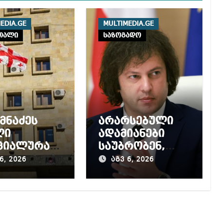
EDIA.GE
MULTIMEDIA.GE
თალი
საზოგადო
იმნაძეს
არარსებული
ლი
ადამიანები
ციალურად
საუბრობენ,
ენეს –
თითქოს
6, 2026
აგვ 6, 2026
შნული
საქართველოში
ი 13
უარყოფითი
მდე
გარემოა
მრობას
შექმნილი რუსი