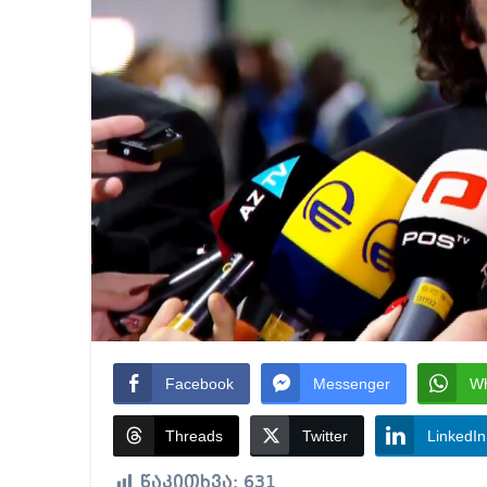
Facebook
Messenger
W
Threads
Twitter
LinkedIn
წაკითხვა:
631