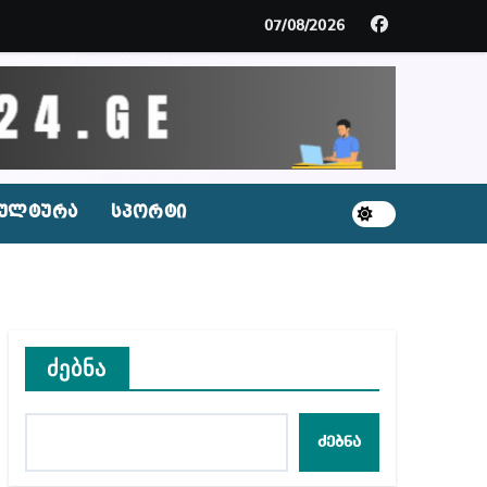
გარემოა შექმნილი რუსი ტურისტებისთვის, ჩვენი კ
07/08/2026
ცხვენთ – ეკა კუპატაძე ნანუკა ჟორჟოლიანს
 სამარტოო საკანში მოთავსება, საერთაშორისო ნორმე
ს ნაცვლად ცხენის ხორცი შეჰქონდათ
ულტურა
სპორტი
ლ შეტევაზე ჩვენი ეროვნული იდენტობის წინააღმდე
ს ცენტრის რეკომენდაციები
ძებნა
აშვილი
ძებნა
ბიდან შესაძლო სისხლის სამართლის საქმემდე