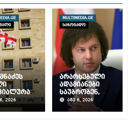
EDIA.GE
MULTIMEDIA.GE
თალი
საზოგადო
იმნაძეს
არარსებული
ლი
ადამიანები
ციალურად
საუბრობენ,
ენეს –
თითქოს
6, 2026
აგვ 6, 2026
შნული
საქართველოში
ი 13
უარყოფითი
მდე
გარემოა
მრობას
შექმნილი რუსი