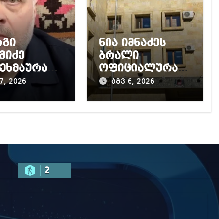
რგი
ნია იმნაძეს
მიძე
ბრალი
ეხმაურა
ოფიციალურად
კურატურის
წაუყენეს –
7, 2026
აგვ 6, 2026
, მის
აღნიშნული
აღმდეგ
მუხლი 13
ყებულ
წლამდე
ძიებას
პატიმრობას
ითვალისწინებს
2