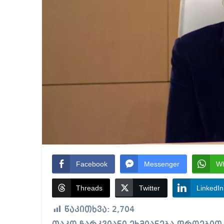
Facebook
Messenger
W
Threads
Twitter
LinkedIn
წაკითხვა:
2,704