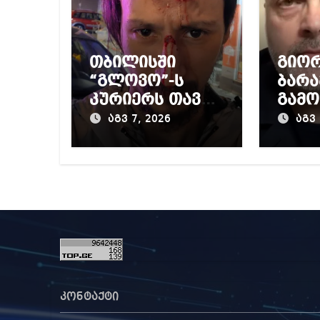
თბილისში
გიო
“გლოვო”-ს
ბარა
კურიერს თავს
გამო
დაესხნენ
პრო
აგვ 7, 2026
აგვ 
მიერ
წინა
დაწ
გამო
კონტაქტი