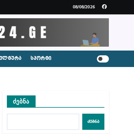
მდე პატიმრობას ითვალისწინებს
08/08/2026
გარემოა შექმნილი რუსი ტურისტებისთვის, ჩვენი კ
ცხვენთ – ეკა კუპატაძე ნანუკა ჟორჟოლიანს
 სამარტოო საკანში მოთავსება, საერთაშორისო ნორმე
ულტურა
სპორტი
ს ნაცვლად ცხენის ხორცი შეჰქონდათ
ლ შეტევაზე ჩვენი ეროვნული იდენტობის წინააღმდე
ს ცენტრის რეკომენდაციები
ძებნა
ძებნა
აშვილი