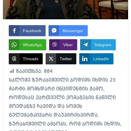
Facebook
Messenger
WhatsApp
Viber
Telegram
Threads
Twitter
LinkedIn
წაკითხვა:
884
სალომე ზურაბიშვილი ბოდიშს იხდის 23
მარტს მომხდარი ინციდენტის გამო,
როდესაც ქართველი ქომაგების ნაწილი
მოედანზე ჩავიდა და სომეხ
გულემატკივარს დაუპირისპირდა.
ზურაბიშვილი ამბობს, რომ ბოდიშს იხდის,