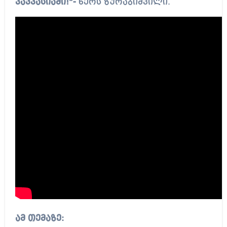
კავკასიაში!”-
წერს ზურაბიშვილი.
ამ თემაზე: