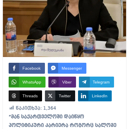
Facebook
Messenger
WhatsApp
Viber
Telegram
Threads
Twitter
LinkedIn
წაკითხვა:
1,364
“მან საქართველოში დაიწყო
პოლიტიკური კარიერა როგორც სალომე