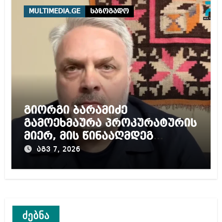
MULTIMEDIA.GE
საზოგადო
გიორგი ბარამიძე
გამოეხმაურა პროკურატურის
მიერ, მის წინააღმდეგ
დაწყებულ გამოძიებას
აგვ 7, 2026
ძებნა