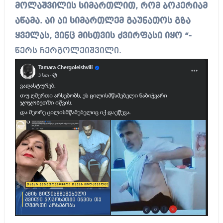
მოლაშვილის სიმართლით, რომ ბოკერიამ
აწამა.
აი აი სიმართლემ გაუნათოს გზა
ყველას, ვინც მისთვის ძვირფასი იყო “-
წერს ჩერგოლეიშვილი.