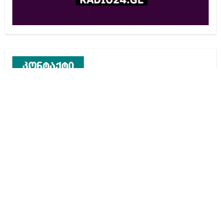
კონტაქტი
რეკლამა საიტზე
კონტაქტი
ჩვენ შესახებ