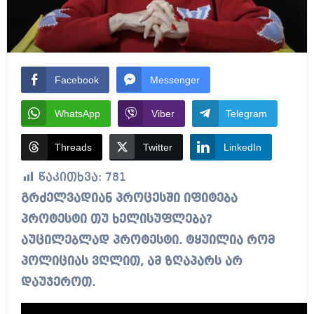
Facebook
Messenger
WhatsApp
Viber
Telegram
Threads
Twitter
LinkedIn
წაკითხვა:
781
გრძელვადიან პროცესში იფიტება
პროტესტი თუ ხელისუფლება?
აუცილებლად პროტესტი. ტყუილია რომ
პოლიციას ვღლით, ამ ზღაპარს არ
დაუჯეროთ.