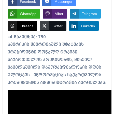
Facebook
Messenger
WhatsApp
Viber
Telegram
Threads
Twitter
LinkedIn
წაკითხვა:
750
ამერიკის შეერთებული შტატების
პრეზიდენტი დონალდ ტრამპი
საქართველოს პრეზიდენტს, მიხეილ
ყაველაშვილს დამოუკიდებლობის დღეს
ულოცავს. ინფორმაციას საქართველოს
პრეზიდენტის ადმინისტრაცია ავრცელებს: