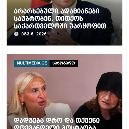
არარსებული ადამიანები
საუბრობენ, თითქოს
საქართველოში უარყოფითი
გარემოა შექმნილი რუსი
აგვ 6, 2026
ტურისტებისთვის, ჩვენი კარი
არის ღია ნებისმიერი
ტურისტისთვის
MULTIMEDIA.GE
საზოგადო
დადგება დრო და თქვენი
დღევანდელი პოსტაობა,