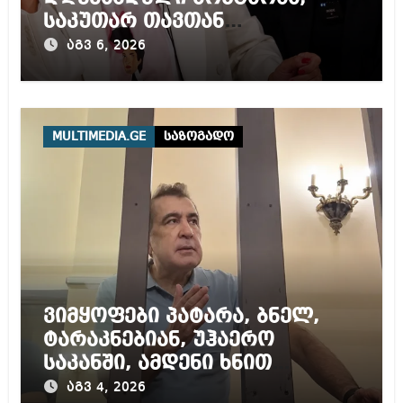
საკუთარ თავთან
შეგარცხვენთ – ეკა კუპატაძე
აგვ 6, 2026
ნანუკა ჟორჟოლიანს
MULTIMEDIA.GE
საზოგადო
ვიმყოფები პატარა, ბნელ,
ტარაკნებიან, უჰაერო
საკანში, ამდენი ხნით
სამარტოო საკანში
აგვ 4, 2026