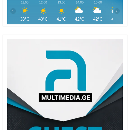
11:00
12:00
13:00
14:00
15:00
16:00
‹
›
38°C
40°C
41°C
42°C
42°C
42°C