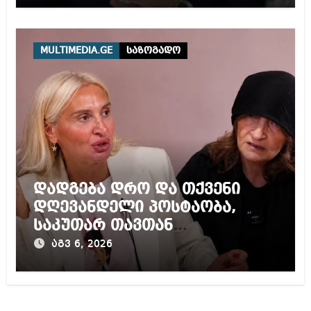
არის ღია ნებისმიერი
ტურისტისთვის
MULTIMEDIA.GE
საზოგადო
დადგება დრო და თქვენი
დღევანდელი პოსტაობა,
საკუთარ თავთან
შეგარცხვენთ – ეკა კუპატაძე
აგვ 6, 2026
ნანუკა ჟორჟოლიანს