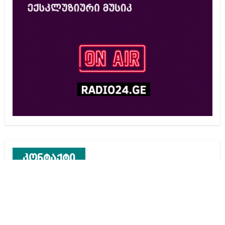
კონტაქტი
რეკლამა საიტზე
კონტაქტი