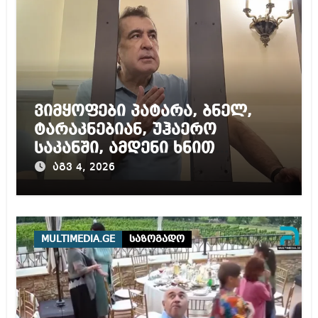
ვიმყოფები პატარა, ბნელ,
ტარაკნებიან, უჰაერო
საკანში, ამდენი ხნით
სამარტოო საკანში
აგვ 4, 2026
მოთავსება, საერთაშორისო
ნორმებით, უტოლდება
წამებას და არაადამიანურ
მოპყრობას – სააკაშვილი
MULTIMEDIA.GE
საზოგადო