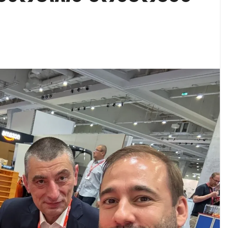
იკის ელჩის მოვალეობას ემი დიასი შეასრულებს
ოგადოებაში აგრესია, რომ ბოლოს, შეიძლება ტრაგიკ
 ოფიციალურად წაუყენეს – აღნიშნული მუხლი 13 წლა