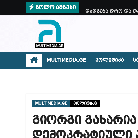
Skip
ბოლო ამბები
დადგება დრო და თქ
to
ვიმყოფები პატარა,
content
როგორ დაიწყო ინც
სუს-მა დააკავა 2 
ირაკლი კობახიძე –
MULTIMEDIA.GE
პოლიტიკა
ს
როგორ მოვიქცეთ ზ
ოპოზიცია მთლიანა
როგორ გავარჩიოთ 
MULTIMEDIA.GE
პოლიტიკა
რატომ წვალობენ? პ
გიორგი გახარია
რა ხდება ენტონი ფ
მიხეილ სააკაშვილ
დემოკრატიული 