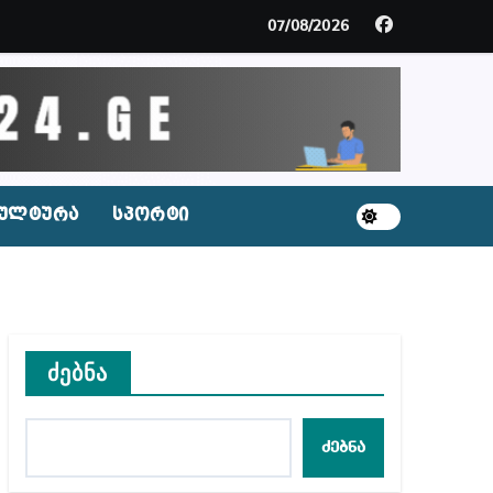
ცხვენთ – ეკა კუპატაძე ნანუკა ჟორჟოლიანს
07/08/2026
 სამარტოო საკანში მოთავსება, საერთაშორისო ნორმე
ს ნაცვლად ცხენის ხორცი შეჰქონდათ
ლ შეტევაზე ჩვენი ეროვნული იდენტობის წინააღმდე
ულტურა
სპორტი
ს ცენტრის რეკომენდაციები
ძებნა
აშვილი
ბიდან შესაძლო სისხლის სამართლის საქმემდე
ძებნა