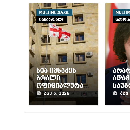
MULTIMEDIA.GE
MULTIM
სამართალი
საზოგ
ნია იმნაძეს
არა
ბრალი
ადამ
ოფიციალურად
საუბ
წაუყენეს –
თით
აგვ 6, 2026
აგვ 
აღნიშნული
საქ
მუხლი 13
უარ
წლამდე
გარე
პატიმრობას
შექმ