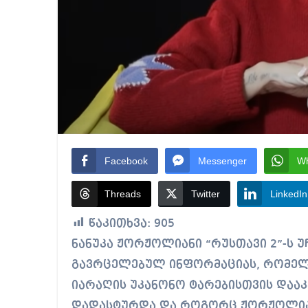
Facebook
Messenger
W
Threads
Twitter
LinkedIn
წაკითხვა:
905
ნანუკა ჟორჟოლიანი “რუსთავი 2”-ს უჩივის. საკითხი ეხება კურიერის
გავრცელებულ ინფორმაციას, რომელ
იარაღის უკანონო ტარებისთვის დააკ
დადასტურდა და როგორც ჟორჟოლიანმ