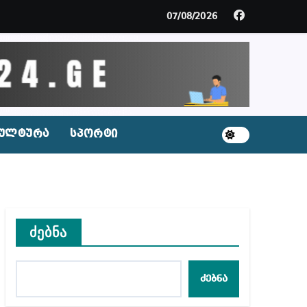
ცხვენთ – ეკა კუპატაძე ნანუკა ჟორჟოლიანს
07/08/2026
 სამარტოო საკანში მოთავსება, საერთაშორისო ნორმე
ს ნაცვლად ცხენის ხორცი შეჰქონდათ
ლ შეტევაზე ჩვენი ეროვნული იდენტობის წინააღმდე
ულტურა
სპორტი
ს ცენტრის რეკომენდაციები
ძებნა
აშვილი
ბიდან შესაძლო სისხლის სამართლის საქმემდე
ძებნა