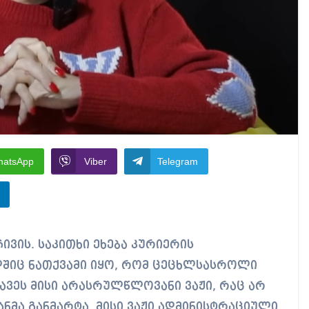
hatsApp
Viber
Telegram
შიც ნათქვამი იყო, რომ ცეცხლსასროლი
ავეს მისი არასრულწლოვანი ვაჟი, რაც არ
ა განმარტა, მისი ვაჟი ადმინისტრაციული