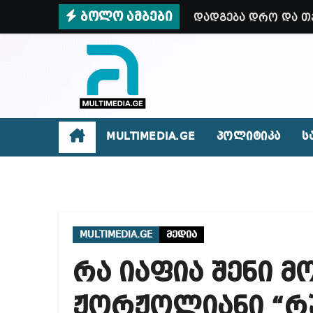
Skip
ბოლო ამბები
დადგება დრო და თქ
to
ვიმყოფები პატარა,
content
როგორ დაიწყო ინც
სუს-მა დააკავა 2 
ირაკლი კობახიძე –
MULTIMEDIA.GE
პოლიტიკა
ს
როგორ მოვიქცეთ ზ
ოპოზიცია მთლიანა
როგორ გავარჩიოთ 
MULTIMEDIA.GE
მედია
რატომ წვალობენ? პ
რა იაფია შენი მ
რა ხდება ენტონი ფ
მიხეილ სააკაშვილ
ჟორჟოლიანი “რუ