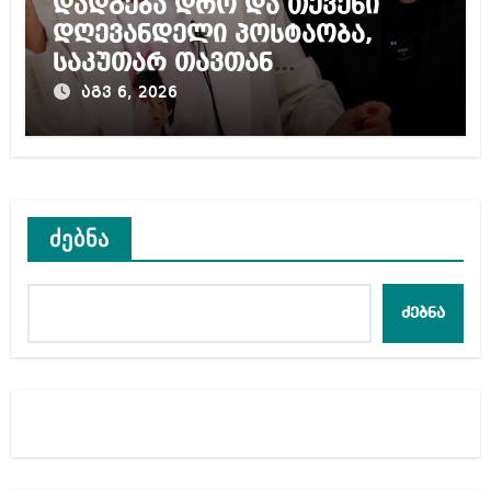
დადგება დრო და თქვენი
დღევანდელი პოსტაობა,
საკუთარ თავთან
შეგარცხვენთ – ეკა კუპატაძე
აგვ 6, 2026
ნანუკა ჟორჟოლიანს
ძებნა
ძებნა