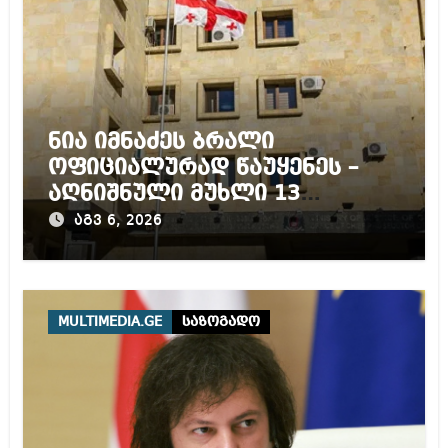
ნია იმნაძეს ბრალი
ოფიციალურად წაუყენეს –
აღნიშნული მუხლი 13
წლამდე პატიმრობას
აგვ 6, 2026
ითვალისწინებს
MULTIMEDIA.GE
საზოგადო