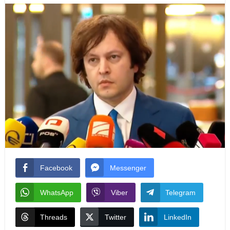
Facebook
Messenger
WhatsApp
Viber
Telegram
Threads
Twitter
LinkedIn