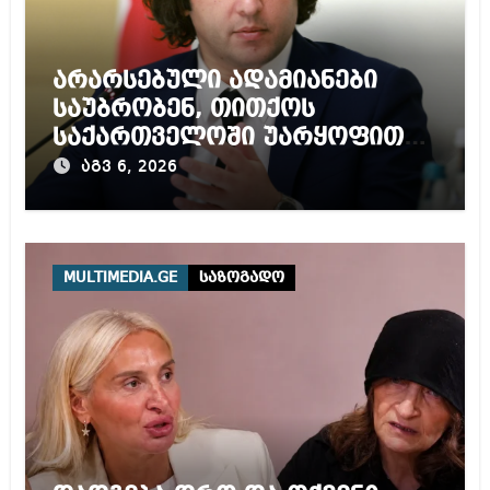
არარსებული ადამიანები
საუბრობენ, თითქოს
საქართველოში უარყოფითი
გარემოა შექმნილი რუსი
აგვ 6, 2026
ტურისტებისთვის, ჩვენი კარი
არის ღია ნებისმიერი
ტურისტისთვის
MULTIMEDIA.GE
საზოგადო