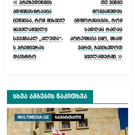
პოსტის
პრეზიდენტის
თუ ვინმე
ნავიგაცია
ადმინისტრაცია
მოგვაწვდის
იუწყება, რომ მიხეილ
ინფორმაციას, რომ
ყაველაშვილი
სადღაც რაღაც
სპექტაკლ „ალუდა“-
კორუფცია იყო, მზად
ს პრემიერას
ვართ, ჩავიხედოთ
დაესწრო
ყველაფერში
სხვა ამბების წაკითხვა
MULTIMEDIA.GE
სამართალი