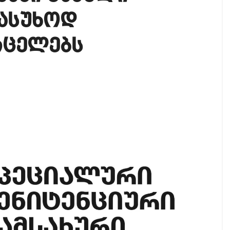
ი ოპოზიციური ტელევიზიებით უკმაყოფილოა
პასუხოდ
იკის ელჩის მოვალეობას ემი დიასი შეასრულებს
რცელებს
ამოეხმაურა პროკურატურის მიერ, მის წინააღმდეგ დ