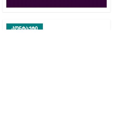
კონტაქტი
რეკლამა საიტზე
კონტაქტი
ჩვენ შესახებ