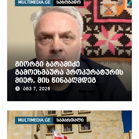
MULTIMEDIA.GE
საზოგადო
გიორგი ბარამიძე
გამოეხმაურა პროკურატურის
მიერ, მის წინააღმდეგ
დაწყებულ გამოძიებას
აგვ 7, 2026
MULTIMEDIA.GE
სამართალი