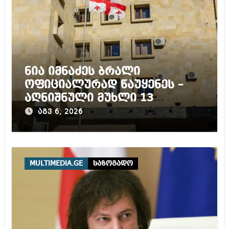
ნია იმნაძეს ბრალი
ოფიციალურად წაუყენეს –
აღნიშნული მუხლი 13
წლამდე პატიმრობას
აგვ 6, 2026
ითვალისწინებს
MULTIMEDIA.GE
საზოგადო