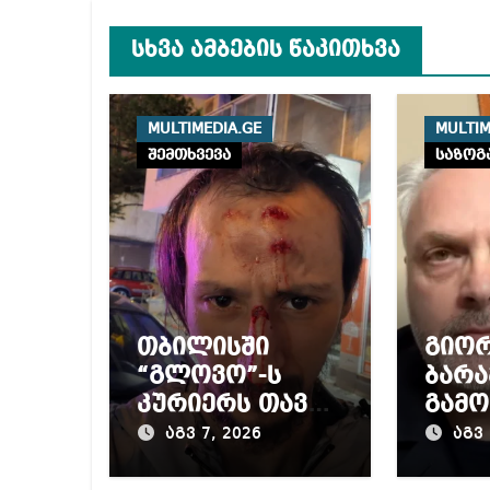
სხვა ამბების წაკითხვა
MULTIMEDIA.GE
MULTIM
შემთხვევა
საზოგ
თბილისში
გიო
“გლოვო”-ს
ბარა
კურიერს თავს
გამო
დაესხნენ
პრო
აგვ 7, 2026
აგვ 
მიერ