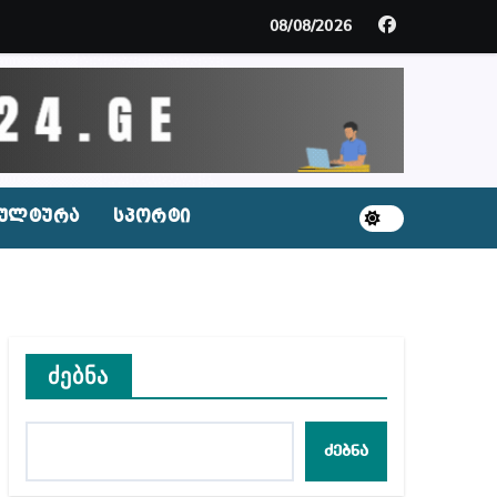
მდე პატიმრობას ითვალისწინებს
08/08/2026
გარემოა შექმნილი რუსი ტურისტებისთვის, ჩვენი კ
ცხვენთ – ეკა კუპატაძე ნანუკა ჟორჟოლიანს
 სამარტოო საკანში მოთავსება, საერთაშორისო ნორმე
ულტურა
სპორტი
ს ნაცვლად ცხენის ხორცი შეჰქონდათ
ლ შეტევაზე ჩვენი ეროვნული იდენტობის წინააღმდე
ს ცენტრის რეკომენდაციები
ძებნა
ძებნა
აშვილი