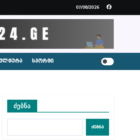
ცხვენთ – ეკა კუპატაძე ნანუკა ჟორჟოლიანს
07/08/2026
 სამარტოო საკანში მოთავსება, საერთაშორისო ნორმე
ს ნაცვლად ცხენის ხორცი შეჰქონდათ
ლ შეტევაზე ჩვენი ეროვნული იდენტობის წინააღმდე
ულტურა
სპორტი
ს ცენტრის რეკომენდაციები
ძებნა
აშვილი
ბიდან შესაძლო სისხლის სამართლის საქმემდე
ძებნა