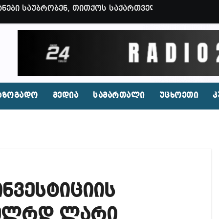
ვენი დღევანდელი პოსტაობა, საკუთარ თავთან შეგარ
 ბნელ, ტარაკნებიან, უჰაერო საკანში, ამდენი ხნით
იდენტი კახეთში ქორწილის დროს? (ვიდეო)
პირი, რომლებსაც საბავშვი ბაღებში საქონლის ხორცი
 ნამდვილად არის რეაგირება საჭირო კოორდინირებუ
აზოგადო
მედია
სამართალი
უცხოეთი
კ
აფხულის ცხელ დღეებში? – დაავადებათა კონტროლი
დ მოშლილია – პრემიერი
ფეისბუქზე თაღლითური ფულადი შეთავაზებები?
ირდაპირ შექმნან მდინარაძის სამინისტრო – გია ხუხ
ინვესტიციის
აუჩის გარშემო — COVID-19-ის წარმოშობის გამოძიე
ი ოპოზიციური ტელევიზიებით უკმაყოფილოა
 მლრდ ლარი