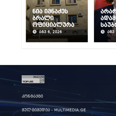
ნია იმნაძეს
არა
ბრალი
ადამ
ოფიციალურად
საუბ
წაუყენეს –
თით
აგვ 6, 2026
აგვ 
აღნიშნული
საქ
მუხლი 13
უარ
წლამდე
გარე
პატიმრობას
შექმ
ითვალისწინებს
ტური
ს, ჩ
არის
ნები
ტური
კონტაქტი
მულტიმედია - MULTIMEDIA.GE