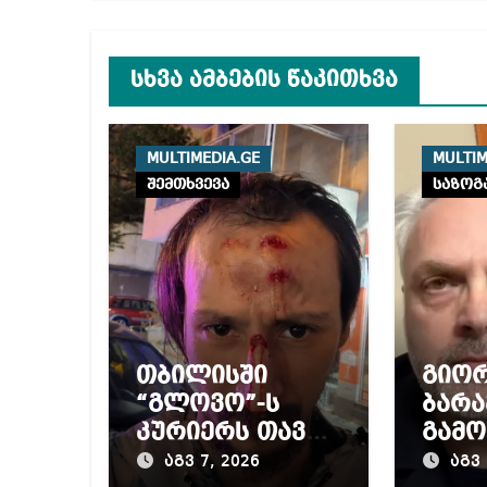
სხვა ამბების წაკითხვა
MULTIMEDIA.GE
MULTIM
შემთხვევა
საზოგ
თბილისში
გიო
“გლოვო”-ს
ბარა
კურიერს თავს
გამო
დაესხნენ
პრო
აგვ 7, 2026
აგვ 