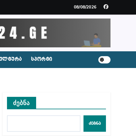
მდე პატიმრობას ითვალისწინებს
08/08/2026
გარემოა შექმნილი რუსი ტურისტებისთვის, ჩვენი კ
ცხვენთ – ეკა კუპატაძე ნანუკა ჟორჟოლიანს
 სამარტოო საკანში მოთავსება, საერთაშორისო ნორმე
ულტურა
სპორტი
ს ნაცვლად ცხენის ხორცი შეჰქონდათ
ლ შეტევაზე ჩვენი ეროვნული იდენტობის წინააღმდე
ს ცენტრის რეკომენდაციები
ძებნა
ძებნა
აშვილი