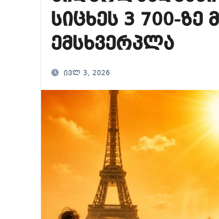
რა ხდება ენტონი ფ
სიცხეს 3 700-ზე 
მიხეილ სააკაშვილ
ემსხვერპლა
თბილისში “გლოვო”-
ივლ 3, 2026