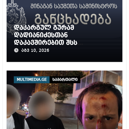
დაკარგულ გურამ
დადიანიძესთან
დაკავშირებით შსს
განცხადებას ავრცელებს
აგვ 10, 2026
MULTIMEDIA.GE
სამართალი