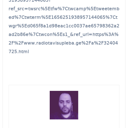
51938957144065?
ref_src=twsrc%5Etfw%7Ctwcamp%5Etweetemb
ed%7Ctwterm%5E1656251938957144065%7Ct
wgr%5Ed065f8a1d98eac1cc0037ae65798362a2
ad2b86e%7Ctwcon%5Es1_&ref_url=https%3A%
2F%2Fwww.radiotavisupleba.ge%2Fa%2F32404
725.html